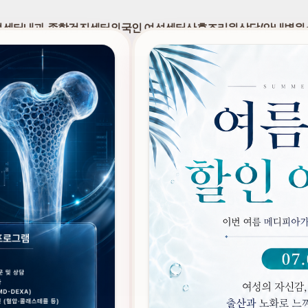
성센터
내과,종합검진센터
외국인 여성센터
산후조리원
상담/안내
병원
CONTACT INFORMATI
경기도 남양주시 경춘로 1511 (호평동 1
산과
031-595-8400
©
2026
메디피아산부인과
. All Rights Reserved.